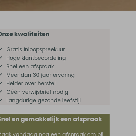
Onze kwaliteiten
Gratis inloopspreekuur
Hoge klantbeoordeling
Snel een afspraak
Meer dan 30 jaar ervaring
Helder over herstel
Géén verwijsbrief nodig
Langdurige gezonde leefstijl
Snel en gemakkelijk een afspraak
Maak vandaag nog een afspraak om bij