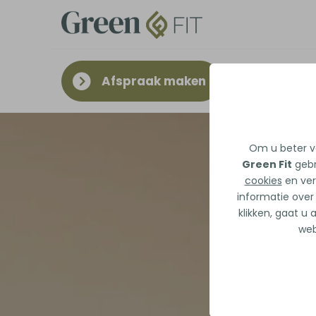
Afspraak maken
Om u beter va
Green Fit
gebr
cookies
en ver
informatie over
klikken, gaat u
web