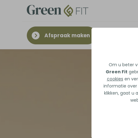
Afspraak maken
Om u beter va
Green Fit
gebr
cookies
en ver
informatie over
klikken, gaat u
web