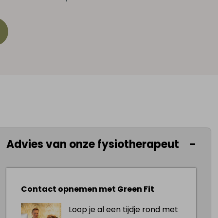
eenhoping in een deel van het lichaam
Advies van onze fysiotherapeut
stoord evenwicht tussen de aanvoer en
n zich uiten in zwelling, een gevoel van
wing van de huid met een pijnlijk of
n verschillende soorten oedeem, namelijk:
Contact opnemen met Green Fit
deem en lipoedeem. Mensen uit
Loop je al een tijdje rond met
alles daartussenin kunnen rekenen op