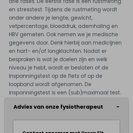
drie fases. De eerste fase is een rustmeting
en stresstest. Tijdens de rustmeting wordt
onder andere je lengte, gewicht,
vetpercentage, bloeddruk, ademhaling en
HRV gemeten. Ook nemen we je medische
gegevens door. Denk hierbij aan medicijnen
en hart- en/of longklachten. Nadat er
besproken is wat je doelen zijn en welk
niveau je hebt, wordt er besloten of de
inspanningstest op de fiets of op de
loopband wordt afgenomen. De
inspanningstest is een (sub)maximaal test.
Op de fiets zal er elke minuut weerstand
Advies van onze fysiotherapeut
worden verhoogd. Op de loopband zal elke
twee minuten meer snelheid van je
gevraagd worden. Daarna zal er tijdens de