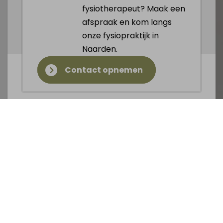
fysiotherapeut? Maak een
afspraak en kom langs
onze fysiopraktijk in
Naarden.
Contact opnemen