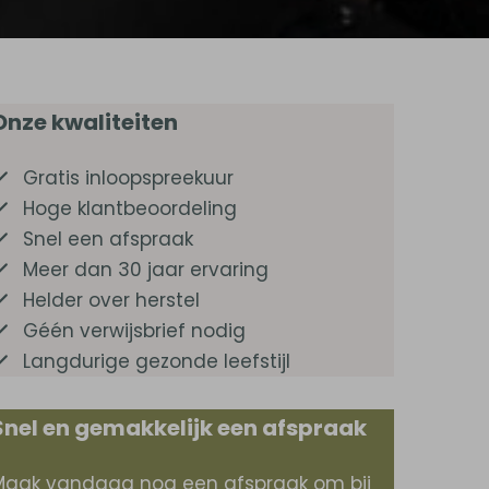
Onze kwaliteiten
Gratis inloopspreekuur
Hoge klantbeoordeling
Snel een afspraak
Meer dan 30 jaar ervaring
Helder over herstel
Géén verwijsbrief nodig
Langdurige gezonde leefstijl
Snel en gemakkelijk een afspraak
Maak vandaag nog een afspraak om bij