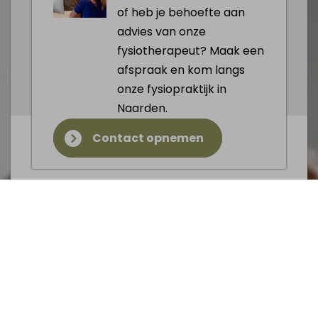
of heb je behoefte aan
advies van onze
fysiotherapeut? Maak een
afspraak en kom langs
onze fysiopraktijk in
Naarden.
Contact opnemen