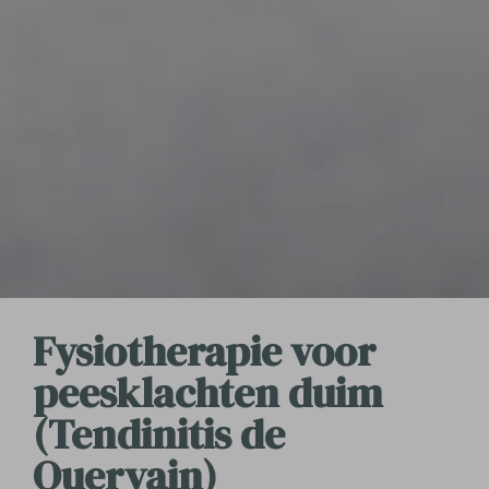
Fysiotherapie voor
peesklachten duim
(Tendinitis de
Quervain)