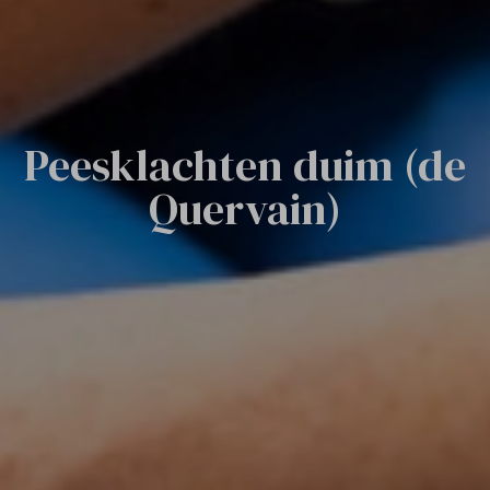
Peesklachten duim (de
Quervain)