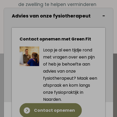
de zwelling te helpen verminderen
Behoud een gezond gewicht om druk
Advies van onze fysiotherapeut
op de benen te verminderen
Afspraak maken
Contact opnemen met Green Fit
Loop je al een tijdje rond
met vragen over een pijn
of heb je behoefte aan
advies van onze
fysiotherapeut? Maak een
afspraak en kom langs
onze fysiopraktijk in
Naarden.
Contact opnemen