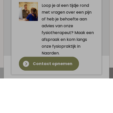
Loop je al een tijdje rond
Zorg voor een gezond gewicht om extra
met vragen over een pijn
belasting op de heupgewrichten te
of heb je behoefte aan
voorkomen
advies van onze
Pas thermotherapie toe om pijn en
fysiotherapeut? Maak een
stijfheid te verminderen
afspraak en kom langs
onze fysiopraktijk in
Afspraak maken
Naarden.
Contact opnemen