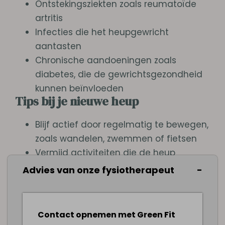
Ontstekingsziekten zoals reumatoïde
artritis
Infecties die het heupgewricht
aantasten
Chronische aandoeningen zoals
diabetes, die de gewrichtsgezondheid
kunnen beïnvloeden
Tips bij je nieuwe heup
Blijf actief door regelmatig te bewegen,
zoals wandelen, zwemmen of fietsen
Vermijd activiteiten die de heup
overmatig belasten, zoals hardlopen op
Advies van onze fysiotherapeut
harde oppervlakken
Gebruik hulpmiddelen zoals een
wandelstok of krukken om de druk op
Contact opnemen met Green Fit
de heup te verminderen