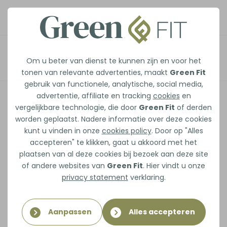
Wat doet
Afspraak maken
Om u beter van dienst te kunnen zijn en voor het
sportmassage met je
tonen van relevante advertenties, maakt
Green Fit
gebruik van functionele, analytische, social media,
spieren
advertentie, affiliate en tracking
cookies
en
vergelijkbare technologie, die door
Green Fit
of derden
worden geplaatst. Nadere informatie over deze cookies
Na een intensieve training, wedstrijd of
kunt u vinden in onze
cookies policy
. Door op "Alles
lange werkdag kunnen je spieren vermoeid
accepteren" te klikken, gaat u akkoord met het
en stijf aanvoelen. Een sportmassage helpt
plaatsen van al deze cookies bij bezoek aan deze site
of andere websites van
Green Fit
. Hier vindt u onze
om die spanning te verminderen en het
privacy statement
verklaring.
herstel te versnellen. Maar wat gebeurt er
precies in je spieren tijdens zo’n
behandeling?
Aanpassen
Alles accepteren