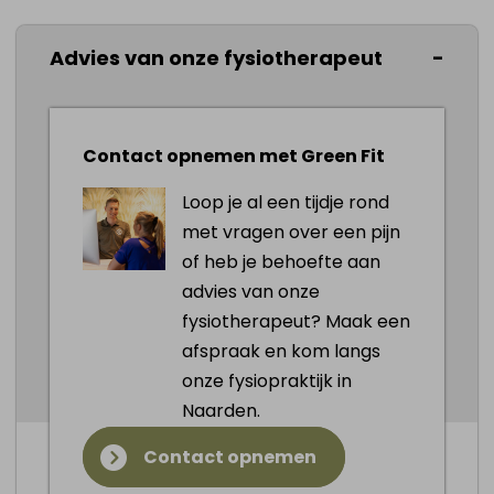
Advies van onze fysiotherapeut
Contact opnemen met Green Fit
Loop je al een tijdje rond
met vragen over een pijn
of heb je behoefte aan
advies van onze
fysiotherapeut? Maak een
afspraak en kom langs
2026 ©
FysioWebsite
.
Alle rechten voorbehouden.
onze fysiopraktijk in
Privacy
|
Cookies
|
Cookies aanpassen
Naarden.
Contact opnemen