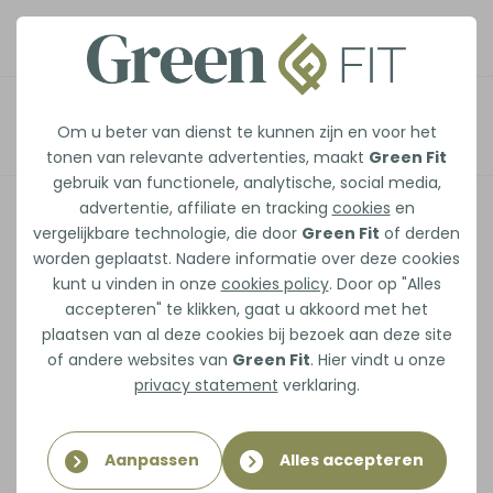
Waarom je ontbijt
Afspraak maken
Om u beter van dienst te kunnen zijn en voor het
alles bepaalt en
tonen van relevante advertenties, maakt
Green Fit
gebruik van functionele, analytische, social media,
waarom een boterham
advertentie, affiliate en tracking
cookies
en
vergelijkbare technologie, die door
Green Fit
of derden
met kaas je misschien
worden geplaatst. Nadere informatie over deze cookies
ziek houdt
kunt u vinden in onze
cookies policy
. Door op "Alles
accepteren" te klikken, gaat u akkoord met het
plaatsen van al deze cookies bij bezoek aan deze site
Elke ochtend maak je een keuze:
of andere websites van
Green Fit
. Hier vindt u onze
Ga je voor twee boterhammen met kaas en
privacy statement
verklaring.
een kop koffie, of kies je iets dat je lichaam
écht voedt?
Aanpassen
Alles accepteren
Wat je eet bij het ontbijt beïnvloedt niet