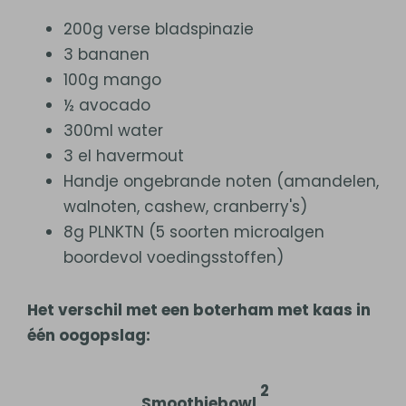
200g verse bladspinazie
3 bananen
100g mango
½ avocado
300ml water
3 el havermout
Handje ongebrande noten (amandelen,
walnoten, cashew, cranberry's)
8g PLNKTN (5 soorten microalgen
boordevol voedingsstoffen)
Het verschil met een boterham met kaas in
één oogopslag:
2
Smoothiebowl