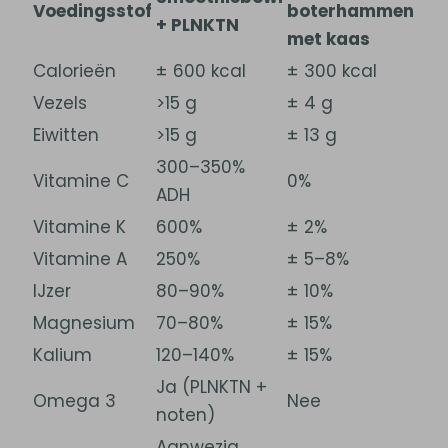
Voedingsstof
boterhammen
+ PLNKTN
met kaas
Calorieën
± 600 kcal
± 300 kcal
Vezels
>15 g
± 4 g
Eiwitten
>15 g
± 13 g
300–350%
Vitamine C
0%
ADH
Vitamine K
600%
± 2%
Vitamine A
250%
± 5–8%
IJzer
80–90%
± 10%
Magnesium
70–80%
± 15%
Kalium
120–140%
± 15%
Ja (PLNKTN +
Omega 3
Nee
noten)
Aanwezig