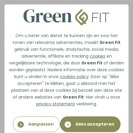
De Zelfzorg-Paradox
Afspraak maken
Om u beter van dienst te kunnen zijn en voor het
tonen van relevante advertenties, maakt
Green Fit
gebruik van functionele, analytische, social media,
Waarom jezelf op 1 zetten niet egoïstisch is
advertentie, affiliate en tracking
cookies
en
– maar noodzakelijk
vergelijkbare technologie, die door
Green Fit
of derden
worden geplaatst. Nadere informatie over deze cookies
Door Green Fit, voor mensen die altijd eerst
kunt u vinden in onze
cookies policy
. Door op "Alles
accepteren" te klikken, gaat u akkoord met het
aan anderen denken.
plaatsen van al deze cookies bij bezoek aan deze site
of andere websites van
Green Fit
. Hier vindt u onze
We moeten het even hebben over zelfzorg.
privacy statement
verklaring.
Dat woord waar veel mensen spontaan jeuk
van krijgen. Het klinkt als badschuim, zachte
Aanpassen
Alles accepteren
muziek en vrouwenbladen uit 2004. Of als