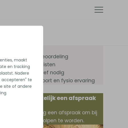
Onze kwaliteiten
Hoge klantenbeoordeling
tenties, maakt
Ervaren specialisten
iate en tracking
Géén verwijsbrief nodig
laatst. Nadere
es accepteren" te
30+ jaar aan sport en fysio ervaring
e site of andere
ing.
Snel en gemakkelijk een afspraak
Maak vandaag nog een afspraak om bij
jouw klachten geholpen te worden.