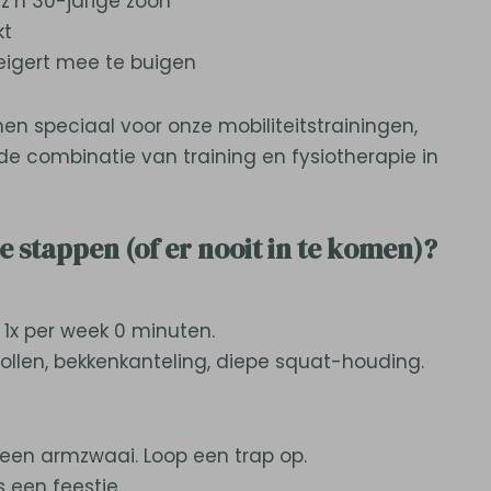
z’n 30-jarige zoon
kt
eigert mee te buigen
n speciaal voor onze mobiliteitstrainingen,
nde combinatie van training en fysiotherapie in
e stappen (of er nooit in te komen)?
 1x per week 0 minuten.
ollen, bekkenkanteling, diepe squat-houding.
 een armzwaai. Loop een trap op.
 een feestje.