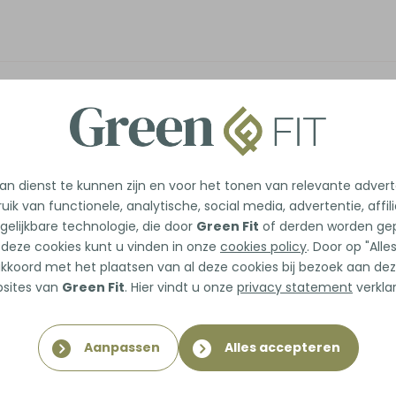
– maar van stilstand
n dienst te kunnen zijn en voor het tonen van relevante adver
uik van functionele, analytische, social media, advertentie, affil
n, Muiderberg, Muiden, Weesp, Bussum, Huizen
gelijkbare technologie, die door
Green Fit
of derden worden gep
 deze cookies kunt u vinden in onze
cookies policy
. Door op "All
 dacht: “Wat kraakte daar?”
 akkoord met het plaatsen van al deze cookies bij bezoek aan dez
sites van
Green Fit
. Hier vindt u onze
privacy statement
verklar
n dag wakker als een stijve hark. Het gaat
er aan zonder te gaan zitten. Dan blijkt de
Aanpassen
Alles accepteren
et weet doe je een warming-up voor je uit bed