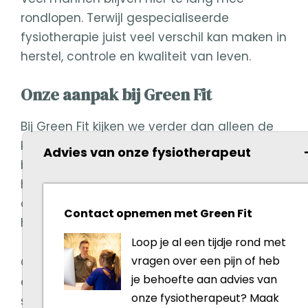
rondlopen. Terwijl gespecialiseerde
fysiotherapie juist veel verschil kan maken in
herstel, controle en kwaliteit van leven.
Onze aanpak bij Green Fit
Bij Green Fit kijken we verder dan alleen de
klacht. We onderzoeken hoe jouw lichaam
Advies van onze fysiotherapeut
beweegt, belastbaarheid opbouwt en
herstelt. Daarbij kijken we ook naar houding,
ademhaling, leefstijl, stress en stabiliteit van
Contact opnemen met Green Fit
het gehele lichaam.
Loop je al een tijdje rond met
vragen over een pijn of heb
Onze aanpak is persoonlijk, laagdrempelig
je behoefte aan advies van
en gericht op duurzaam herstel. Geen
onze fysiotherapeut? Maak
standaard lijstje oefeningen, maar