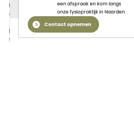
een afspraak en kom langs
begeleiding die aansluit op jouw situatie en
onze fysiopraktijk in Naarden.
doelen.
Contact opnemen
Door de samenwerking tussen fysiotherapie,
training en leefstijlcoaching kunnen we zorg
en begeleiding optimaal combineren.
Bekkenbodem fysiotherapie in
Naarden en omgeving
Green Fit is gevestigd in het Naarderbos in
Naarden en goed bereikbaar vanuit Bussum,
Huizen, Muiden, Muiderberg, Weesp en
Almere.
Ben je op zoek naar een gespecialiseerde
bekkenbodem fysiotherapeut in regio