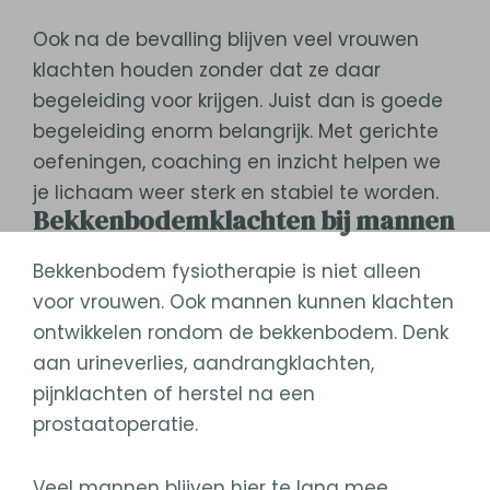
Ook na de bevalling blijven veel vrouwen
klachten houden zonder dat ze daar
begeleiding voor krijgen. Juist dan is goede
begeleiding enorm belangrijk. Met gerichte
oefeningen, coaching en inzicht helpen we
je lichaam weer sterk en stabiel te worden.
Bekkenbodemklachten bij mannen
Bekkenbodem fysiotherapie is niet alleen
voor vrouwen. Ook mannen kunnen klachten
ontwikkelen rondom de bekkenbodem. Denk
aan urineverlies, aandrangklachten,
pijnklachten of herstel na een
prostaatoperatie.
Veel mannen blijven hier te lang mee